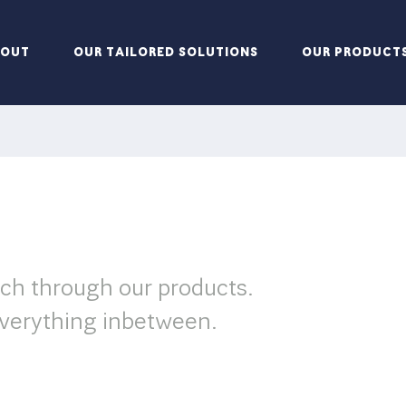
BOUT
OUR TAILORED SOLUTIONS
OUR PRODUCT
rch through our products.
verything inbetween.