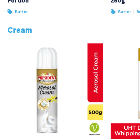
Portion
250g
|
Butter
Butter
B
Cream