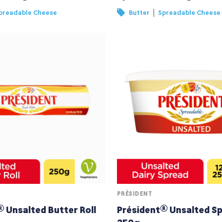
|
preadable Cheese
Butter
Spreadable Cheese
PRÉSIDENT
 Unsalted Butter Roll
Président® Unsalted S