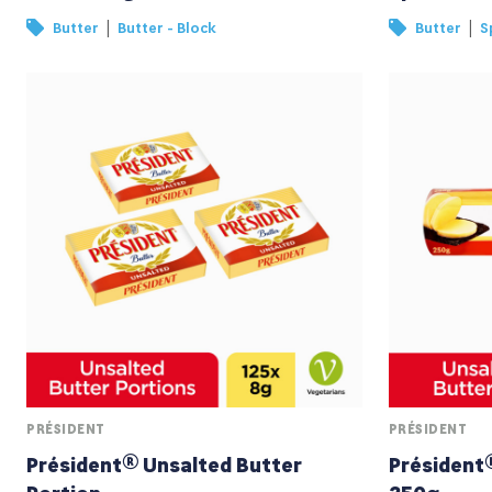
|
|
Butter
Butter - Block
Butter
S
PRÉSIDENT
PRÉSIDENT
Président® Unsalted Butter
Président®