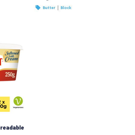
|
Butter
Block
preadable