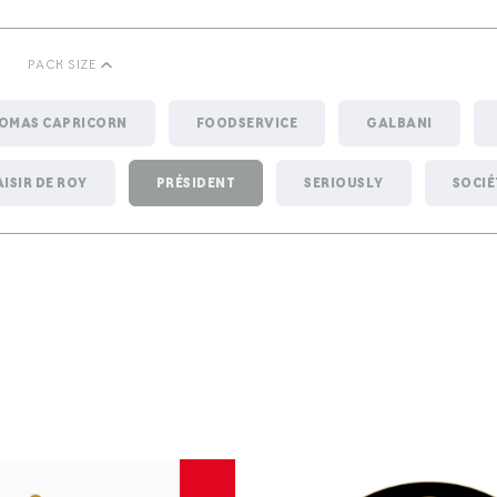
PACK SIZE
HOMAS CAPRICORN
0G
500G - 1KG
FOODSERVICE
GALBANI
AISIR DE ROY
PRÉSIDENT
SERIOUSLY
SOCIÉ
CK
BUTTER - ROLL
CAMEMBERT
GOATS CHE
CHEESE