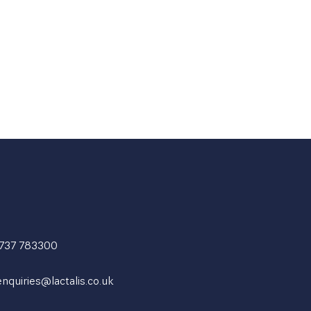
1737 783300
enquiries@lactalis.co.uk