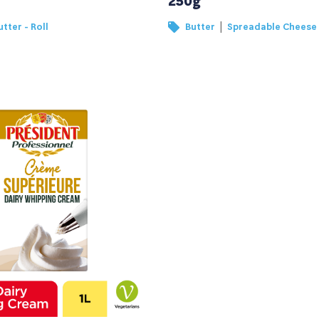
250g
|
utter - Roll
Butter
Spreadable Cheese