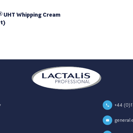
® UHT Whipping Cream
t)
y
+44 (0)
general.