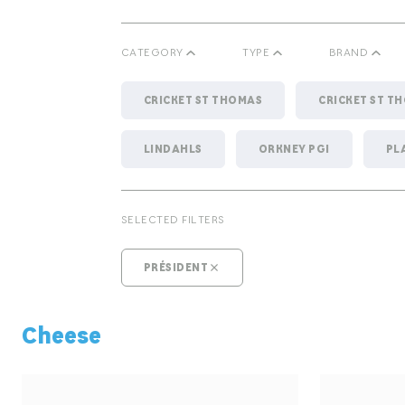
CATEGORY
TYPE
BRAND
0 - 20G
CRICKET ST THOMAS
1KG - 5KG
CRICKET ST T
50 - 50
LINDAHLS
ORKNEY PGI
PL
BLOCK
BUTTER
BRIE
CHEESE
BUTTER - BLO
CREAM
SELECTED FILTERS
SPECIALITY CHEESES
SPREADABLE 
PRÉSIDENT
Cheese